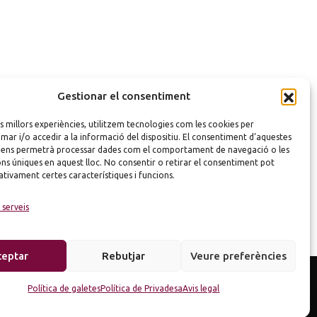
Gestionar el consentiment
es millors experiències, utilitzem tecnologies com les cookies per
r i/o accedir a la informació del dispositiu. El consentiment d’aquestes
 ens permetrà processar dades com el comportament de navegació o les
ons úniques en aquest lloc. No consentir o retirar el consentiment pot
tivament certes característiques i funcions.
 serveis
ceptar
Rebutjar
Veure preferències
Política de galetes
Política de Privadesa
Avis legal