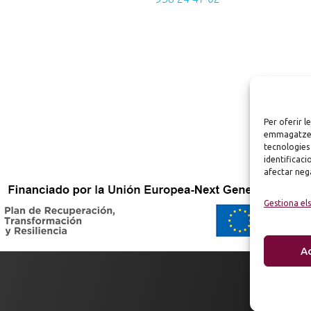
Per oferir l
emmagatzema
tecnologies
identificaci
afectar nega
Gestiona els
A