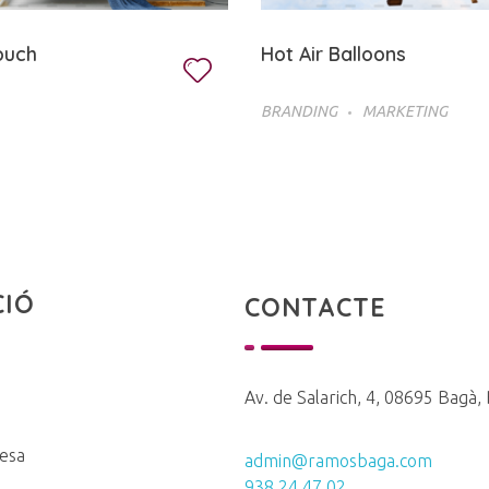
ouch
Hot Air Balloons
BRANDING
MARKETING
CIÓ
CONTACTE
Av. de Salarich, 4, 08695 Bagà,
desa
admin@ramosbaga.com
938 24 47 02