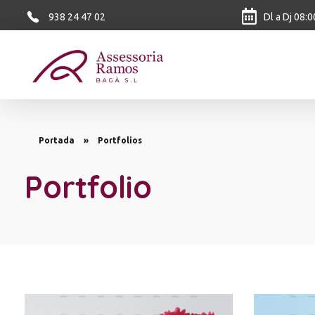
938 24 47 02
Dl a Dj 08:0
Ramos Baga
Portada
»
Portfolios
Portfolio